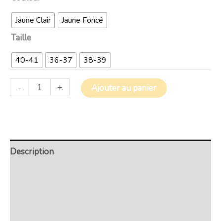
Jaune Clair
Jaune Foncé
Taille
40-41
36-37
38-39
-
+
Ajouter au panier
Description
Retour et Livraison
SAV Français