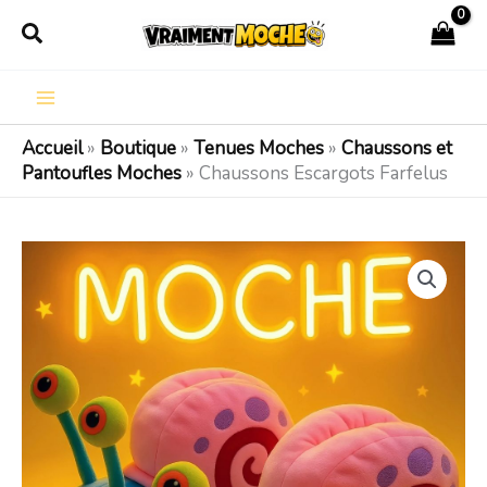
Aller
Rechercher
au
contenu
Accueil
»
Boutique
»
Tenues Moches
»
Chaussons et
Pantoufles Moches
»
Chaussons Escargots Farfelus
quantité
de
Chaussons
Escargots
Farfelus